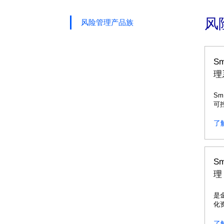
风
风险管理产品族
S
理
S
可
案
了
S
理
是
化
益
了