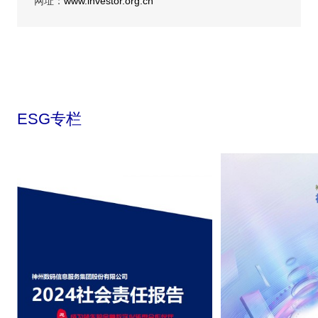
网址：
www.investor.org.cn
ESG专栏