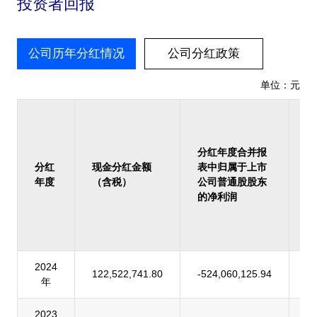
投资者回报
公司历年分红情况
公司分红政策
单位：元
占
报
归
分红年度合并报
上
分红
现金分红金额
表中归属于上市
司
年度
（含税）
公司普通股股东
股
的净利润
的
润
率
2024
122,522,741.80
-524,060,125.94
-
年
2023