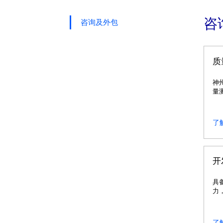
咨
咨询及外包
质
神
量
围
了
开
具
力
求
了