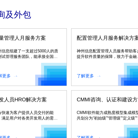
询及外包
量管理人月服务方案
配置管理人月服务解决方
州信息组建了一支超过5000人的质
神州信息配置管理人员服务帮助客
测试管理服务团队，能承接全国范
提升软件质量的保障，致力于金融
内质量管理业务。
件资产的沉淀与潜在风险的挖掘。
解更多
了解更多
发人员HRO解决方案
CMMI咨询、认证和建设
备快速为客户提供人员交付的能
CMMI软件能力成熟度模型集成模
，满足用户对各类开发用人的需
共划分为“初始级”“管理级”“定义级”
。
化级”“优化级”五个级别。
解更多
了解更多