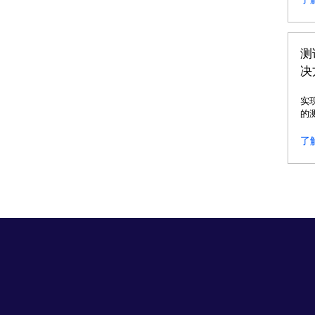
测
决
实
的
技
效
了