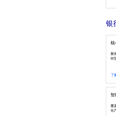
银
核
聚
转
了
智
覆
化