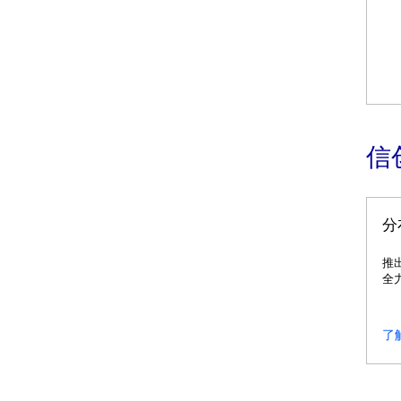
信
分
推
全
了