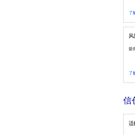
了
风
提
了
信
适