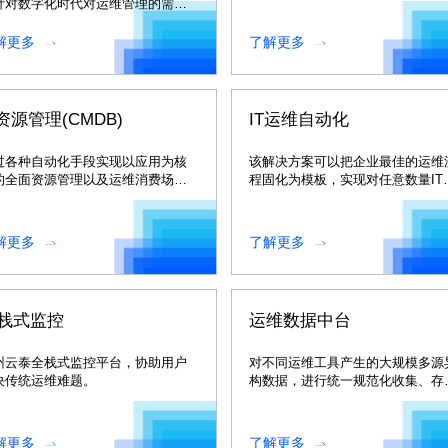
针对数字化时代对运维管理的需
划成果落地到IT运维体系中。
，自主研发的“监管控析”一体化智能
维解决方案。
解更多
了解更多
T资源管理(CMDB)
IT运维自动化
过各种自动化手段实现以应用为核
该解决方案可以把企业最佳的运维
的全面资源管理以及运维消费场景
程固化为模板，实现对任意数量IT
享，支撑数据驱动的智能化运维新
源的批量标准化执行
式，还能为人行监管等提供高质量
上报数据。
解更多
了解更多
栈式监控
运维数据中台
州云泰全栈式监控平台，协助用户
对不同运维工具产生的大规模多源
决传统运维难题。
构数据，进行统一规范化收集、存
储、挖掘、分析、呈现，为数据中
经营决策提供支持。
解更多
了解更多