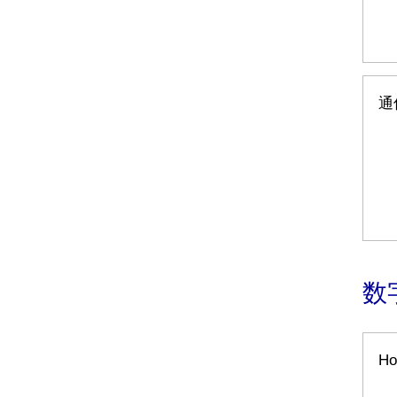
通
数
H