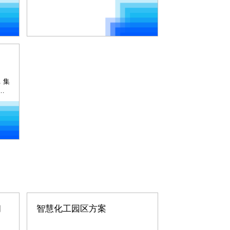
，集
习
新
习
智慧化工园区方案