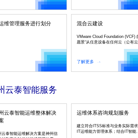
运维管理服务进行划分
混合云建设
VMware Cloud Foundation (VCF)
愿景“从任意设备在任何云（公有
私有云）上运行工作负载（虚机或
器）”可以帮助大家开发直接针对
需要的健全的本地和云的设计。
了解更多
州云泰智能服务
州云泰智能运维整体解决
运维体系咨询规划服务
案
建立符合ITSS标准与业务实际需
IT运维能力管理体系；结合IT智能
州云泰智能运维解决方案是神州信
维服务管理平台建设完善，将咨询