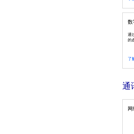
数
通
的
观
了
通
网