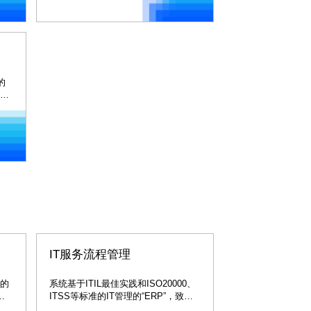
 的
云和
容
业务
IT服务流程管理
求的
系统基于ITIL最佳实践和ISO20000、
运
ITSS等标准的IT管理的“ERP”，致力
规
于帮助金融、政府、大中型企业等行