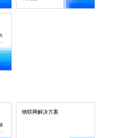
共
高
物联网解决方案
感
信