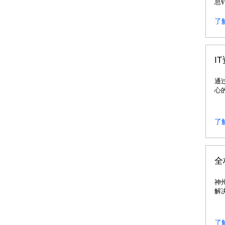
息
求
运
了
I
通
心
共
模
的
了
全
神
解
了