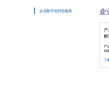
企
企业数字化转型服务
产
解
产
创
造
了