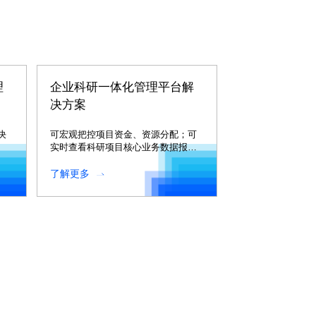
理
企业科研一体化管理平台解
决方案
决
可宏观把控项目资金、资源分配；可
实时查看科研项目核心业务数据报告
并进行深度分析；可实时监控各个项
目动态。
了解更多