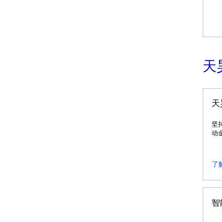
天
天
坚
动
实
了
智