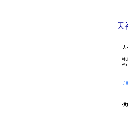
天
天
神
列
景
了
供