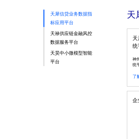
天
天犀信贷业务数据指
标应用平台
天禄供应链金融风控
天
数据服务平台
统
天昊中小微模型智能
神
平台
统
的
了
企