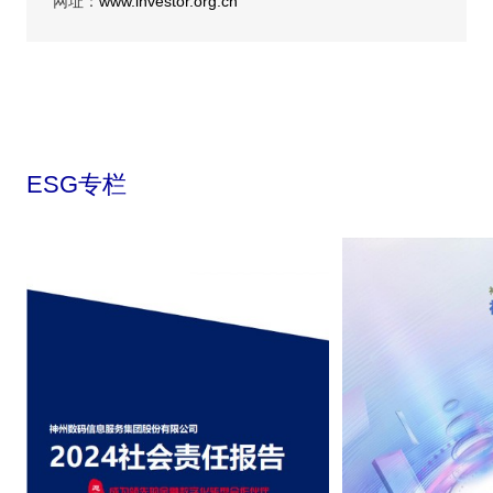
网址：
www.investor.org.cn
ESG专栏