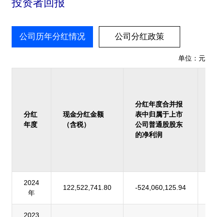
投资者回报
公司历年分红情况
公司分红政策
单位：元
占
报
归
分红年度合并报
上
分红
现金分红金额
表中归属于上市
司
年度
（含税）
公司普通股股东
股
的净利润
的
润
率
2024
122,522,741.80
-524,060,125.94
-
年
2023