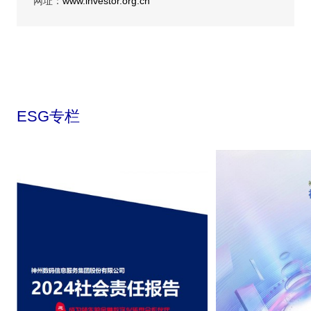
网址：
www.investor.org.cn
ESG专栏