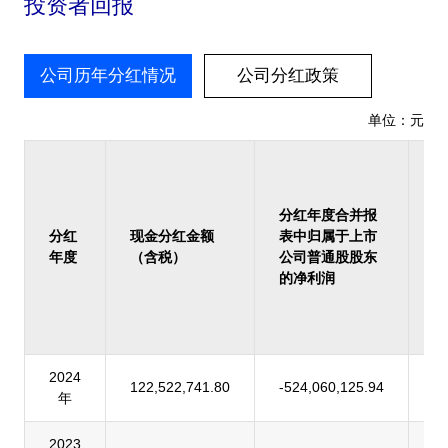
投资者回报
公司历年分红情况
公司分红政策
单位：元
占
报
归
分红年度合并报
上
分红
现金分红金额
表中归属于上市
司
年度
（含税）
公司普通股股东
股
的净利润
的
润
率
2024
122,522,741.80
-524,060,125.94
-
年
2023