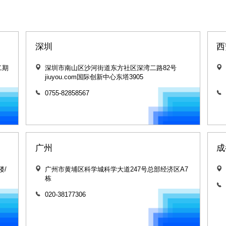
深圳
西
二期
深圳市南山区沙河街道东方社区深湾二路82号
jiuyou.com国际创新中心东塔3905
0755-82858567
广州
成
楼/
广州市黄埔区科学城科学大道247号总部经济区A7
栋
020-38177306